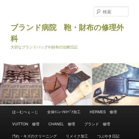
メ
イ
検
ン
索
コ
ブランド病院 鞄・財布の修理外
ン
科
テ
ン
大切なブランドバッグや財布の治療日記
ツ
へ
移
動
メ
ほ～むぺぇ～じ
全体ﾘﾆｭｰｱﾙﾘﾍﾟｱ加工
HERMES 修理
イ
ン
VUITTON 修理
CHANEL 修理
ブランド 修理
メ
ニ
汚れ・キズのクリーニング
リメイク加工
つぶやき日記