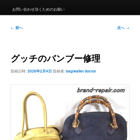
ュ
ー
お問い合わせ頂くためのお願い
投
←
前へ
次へ
→
稿
ナ
ビ
ゲ
グッチのバンブー修理
ー
シ
投稿日時:
2026年2月4日
投稿者:
bag/wallet doctor
ョ
ン