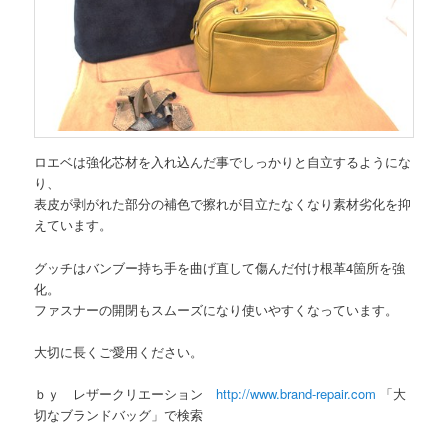
ロエベは強化芯材を入れ込んだ事でしっかりと自立するようにな
り、
表皮が剥がれた部分の補色で擦れが目立たなくなり素材劣化を抑
えています。
グッチはバンブー持ち手を曲げ直して傷んだ付け根革4箇所を強
化。
ファスナーの開閉もスムーズになり使いやすくなっています。
大切に長くご愛用ください。
ｂｙ レザークリエーション
http://www.brand-repair.com
「大
切なブランドバッグ」で検索