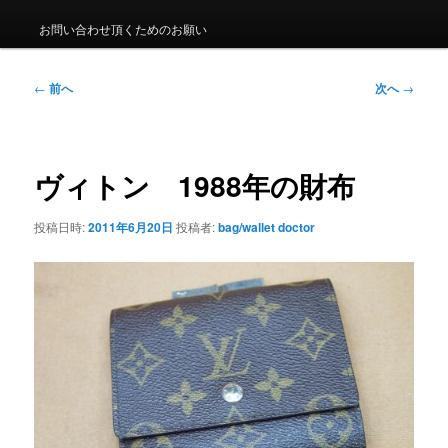
ュ
ー
お問い合わせ頂くためのお願い
投
←
前へ
次へ
→
稿
ナ
ビ
ゲ
ヴィトン 1988年の財布
ー
シ
投稿日時:
2011年6月20日
投稿者:
bag/wallet doctor
ョ
ン