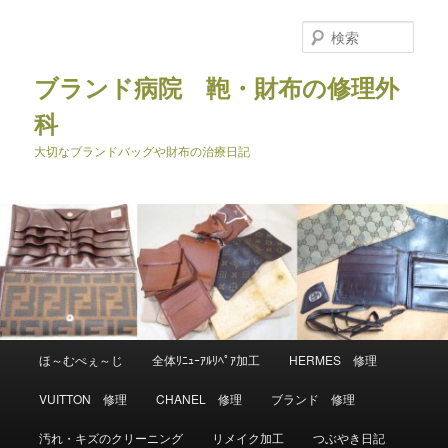
メ
イ
検
ン
索
コ
ブランド病院 鞄・財布の修理外
ン
科
テ
ン
大切なブランドバッグや財布の治療日記
ツ
へ
移
動
メ
ほ～むぺぇ～じ
全体ﾘﾆｭｰｱﾙﾘﾍﾟｱ加工
HERMES 修理
イ
ン
VUITTON 修理
CHANEL 修理
ブランド 修理
メ
ニ
汚れ・キズのクリーニング
リメイク加工
つぶやき日記