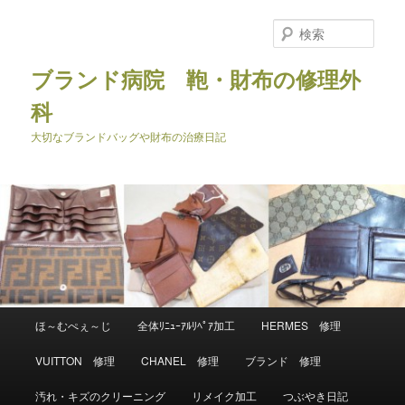
メ
イ
検
ン
索
コ
ブランド病院 鞄・財布の修理外
ン
科
テ
ン
大切なブランドバッグや財布の治療日記
ツ
へ
移
動
メ
ほ～むぺぇ～じ
全体ﾘﾆｭｰｱﾙﾘﾍﾟｱ加工
HERMES 修理
イ
ン
VUITTON 修理
CHANEL 修理
ブランド 修理
メ
ニ
汚れ・キズのクリーニング
リメイク加工
つぶやき日記