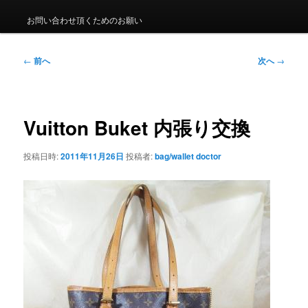
ュ
ー
お問い合わせ頂くためのお願い
投
←
前へ
次へ
→
稿
ナ
ビ
ゲ
Vuitton Buket 内張り交換
ー
シ
投稿日時:
2011年11月26日
投稿者:
bag/wallet doctor
ョ
ン