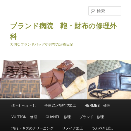
メ
イ
検
ン
索
コ
ブランド病院 鞄・財布の修理外
ン
科
テ
ン
大切なブランドバッグや財布の治療日記
ツ
へ
移
動
メ
ほ～むぺぇ～じ
全体ﾘﾆｭｰｱﾙﾘﾍﾟｱ加工
HERMES 修理
イ
ン
VUITTON 修理
CHANEL 修理
ブランド 修理
メ
ニ
汚れ・キズのクリーニング
リメイク加工
つぶやき日記