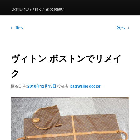
ュ
ー
お問い合わせ頂くためのお願い
投
←
前へ
次へ
→
稿
ナ
ビ
ゲ
ヴィトン ボストンでリメイ
ー
シ
ク
ョ
ン
投稿日時:
2010年12月13日
投稿者:
bag/wallet doctor